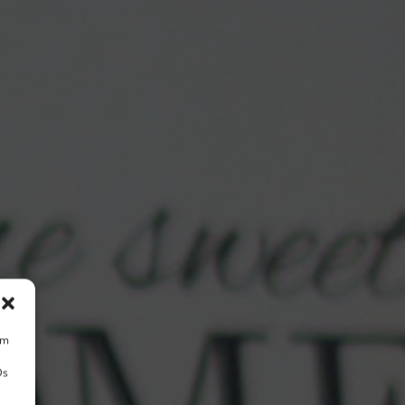
um
Ds