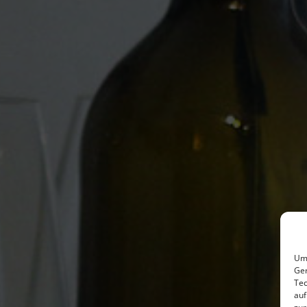
Um 
Ger
Tec
auf