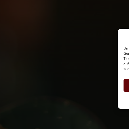
Um 
Ger
Tec
auf
zur