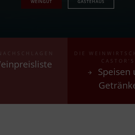
WEINGUT
GÄSTEHAUS
NACHSCHLAGEN
DIE WEINWIRTSC
CASTOR’S
einpreisliste
Speisen
Getränk