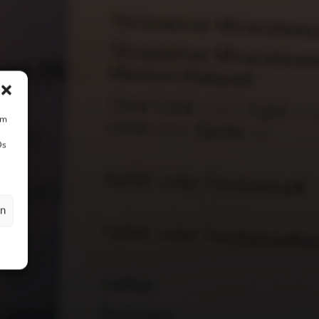
um
Ds
en